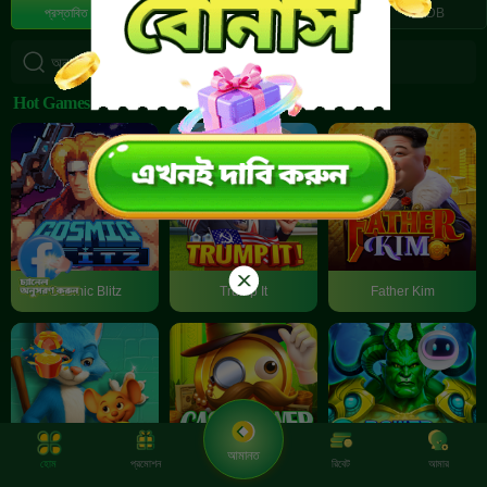
প্রস্তাবিত
PG
JILI
JDB
Hot Games
Cosmic Blitz
Trump It
Father Kim
আমানত
হোম
প্রমোশন
রিবেট
আমার